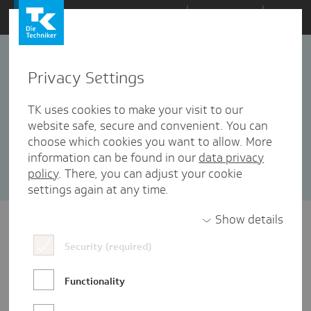
Zum
Themen
Inhalt
springen
Privacy Settings
Health-i
7 Artikel in dieser Kategorie enthalten
TK uses cookies to make your visit to our
website safe, secure and convenient. You can
Sortieren nach:
Datum
Popularität
choose which cookies you want to allow. More
information can be found in our
data privacy
policy
. There, you can adjust your cookie
settings again at any time.
Show details
Security (required)
Functionality