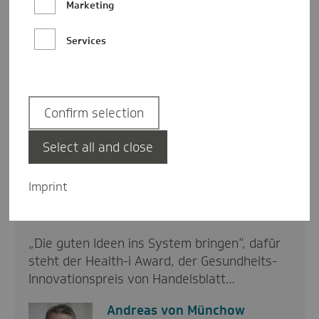
Marketing
Services
Confirm selection
Select all and close
Health-i Award 2023: Mut für Neues
Imprint
innovativ
16.10.2023
„Die guten Ideen ins System bringen“, dafür
steht der Health-i Award, der Gesundheits-
Innovationspreis von Handelsblatt…
Andreas von Münchow