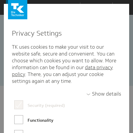
Zum
Themen
Inhalt
springen
Privacy Settings
Selbstverwaltung
19 Artikel in dieser Kategorie enthalten
TK uses cookies to make your visit to our
website safe, secure and convenient. You can
Sortieren nach:
Datum
Popularität
choose which cookies you want to allow. More
information can be found in our
data privacy
policy
. There, you can adjust your cookie
settings again at any time.
Show details
Security (required)
Functionality