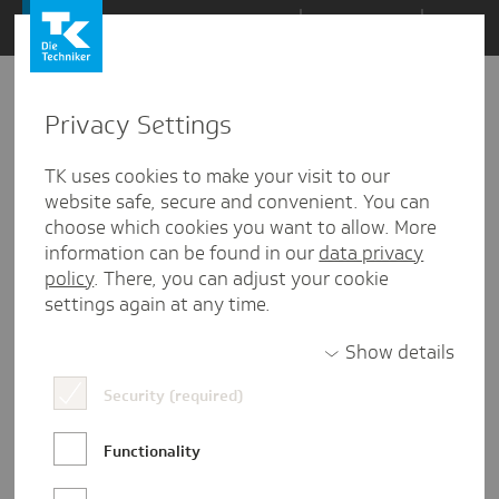
Zum
Themen
Inhalt
springen
Privacy Settings
Zu
Mail
3
28.10.2020
den
TK uses cookies to make your visit to our
Kommentaren
website safe, secure and convenient. You can
choose which cookies you want to allow. More
information can be found in our
data privacy
policy
. There, you can adjust your cookie
settings again at any time.
Show details
Security (required)
Functionality