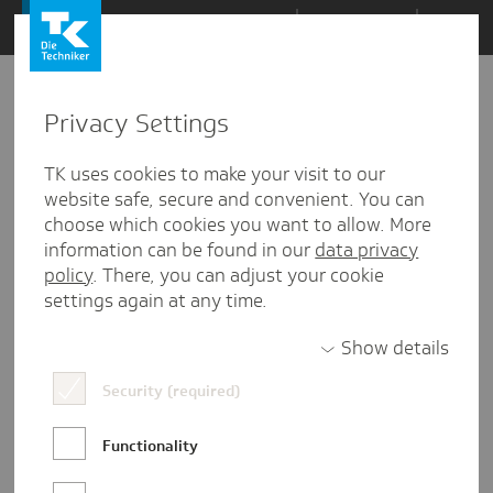
Zum
Themen
Inhalt
springen
Privacy Settings
Zu
Mail
7
03.08.2022
den
TK uses cookies to make your visit to our
Kommentaren
website safe, secure and convenient. You can
choose which cookies you want to allow. More
information can be found in our
data privacy
policy
. There, you can adjust your cookie
settings again at any time.
Show details
Security (required)
Functionality