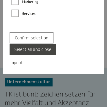
Marketing
Services
Confirm selection
Josephin Klüver
Select all and close
Imprint
Diversity
LGBTIQ+
Unternehmenskultur
TK ist bunt: Zeichen setzen für
mehr Vielfalt und Akzeptanz