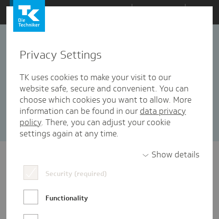
Zum
Themen
Inhalt
springen
Privacy Settings
Unternehmenskultur
4 Artikel in dieser Kategorie enthalten
TK uses cookies to make your visit to our
website safe, secure and convenient. You can
Sortieren nach:
Datum
Popularität
choose which cookies you want to allow. More
information can be found in our
data privacy
policy
. There, you can adjust your cookie
settings again at any time.
Show details
Security (required)
Functionality