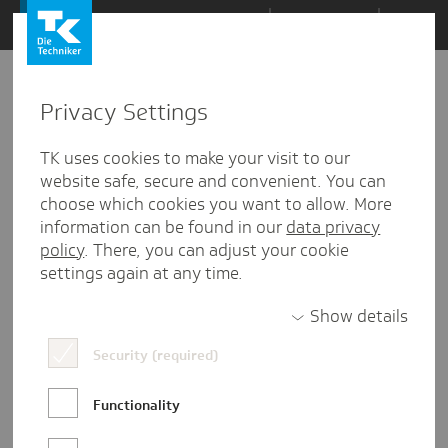
Zum
Themen
Inhalt
springen
Privacy Settings
Zu
Mail
18
16.09.2022
den
TK uses cookies to make your visit to our
Kommentaren
website safe, secure and convenient. You can
choose which cookies you want to allow. More
information can be found in our
data privacy
policy
. There, you can adjust your cookie
settings again at any time.
Show details
Security (required)
Functionality