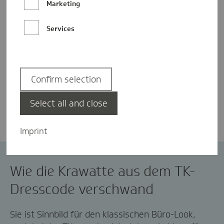
Marketing
Services
Confirm selection
Sandra Mühlbach
Select all and close
Imprint
Unternehmenskultur
Wie die Krawatte aus dem TK-
Dresscode verschwand
Sie ist Sinnbild für den klassischen Büro-Look,