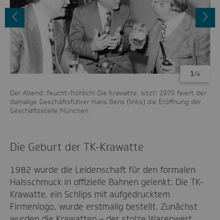
Vorheriges
N
Bild
B
1
/4
en
Der Abend: feucht-fröhlich! Die Krawatte: sitzt! 1975 feiert der
Kra
damalige Geschäftsführer Hans Bens (links) die Eröffnung der
Ve
Geschäftsstelle München.
for
Die Geburt der TK-Krawatte
1982 wurde die Leidenschaft für den formalen
Halsschmuck in offizielle Bahnen gelenkt: Die TK-
Krawatte, ein Schlips mit aufgedrucktem
Firmenlogo, wurde erstmalig bestellt. Zunächst
wurden die Krawatten – der stolze Warenwert